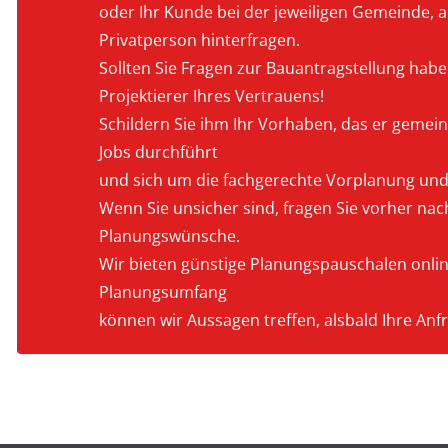
oder Ihr Kunde bei der jeweiligen Gemeinde, a
Privatperson hinterfragen.
Sollten Sie Fragen zur Bauantragstellung hab
Projektierer Ihres Vertrauens!
Schildern Sie ihm Ihr Vorhaben, das er gemein
Jobs durchführt
und sich um die fachgerechte Vorplanung un
Wenn Sie unsicher sind, fragen Sie vorher nac
Planungswünsche.
Wir bieten günstige Planungspauschalen onlin
Planungsumfang
können wir Aussagen treffen, alsbald Ihre Anfr