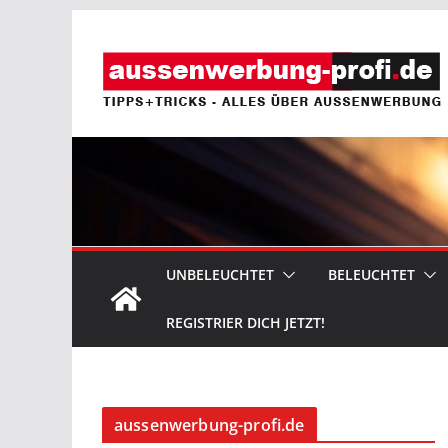
Zum
Inhalt
springen
UNBELEUCHTET
BELEUCHTET
REGISTRIER DICH JETZT!
aussenwerbung-profi.de