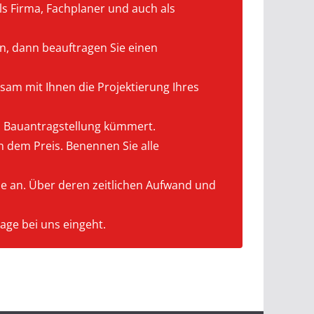
ls Firma, Fachplaner und auch als
en, dann beauftragen Sie einen
sam mit Ihnen die Projektierung Ihres
d Bauantragstellung kümmert.
h dem Preis. Benennen Sie alle
e an. Über deren zeitlichen Aufwand und
age bei uns eingeht.